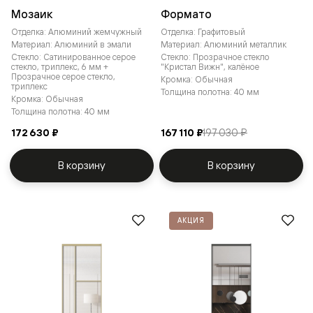
Мозаик
Формато
Отделка: Алюминий жемчужный
Отделка: Графитовый
Материал: Алюминий в эмали
Материал: Алюминий металлик
Стекло: Сатинированное серое
Стекло: Прозрачное стекло
стекло, триплекс, 6 мм +
"Кристал Вижн", калёное
Прозрачное серое стекло,
Кромка: Обычная
триплекс
Толщина полотна: 40 мм
Кромка: Обычная
Толщина полотна: 40 мм
172 630 ₽
167 110 ₽
197 030 ₽
В корзину
В корзину
АКЦИЯ