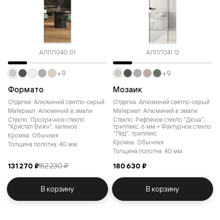
АЛПЛ040.01
АЛПЛ041.12
+9
+9
Формато
Мозаик
Отделка: Алюминий светло-серый
Отделка: Алюминий светло-серый
Материал: Алюминий в эмали
Материал: Алюминий в эмали
Стекло: Прозрачное стекло
Стекло: Рифлёное стекло "Дюна",
"Кристал Вижн", калёное
триплекс, 6 мм + Фактурное стекло
"Лёд", триплекс
Кромка: Обычная
Кромка: Обычная
Толщина полотна: 40 мм
Толщина полотна: 40 мм
131 270 ₽
152 230 ₽
180 630 ₽
В корзину
В корзину