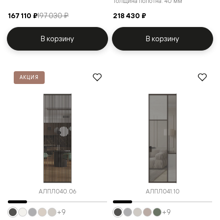
Толщина полотна: 40 мм
167 110 ₽
197 030 ₽
218 430 ₽
В корзину
В корзину
АКЦИЯ
АЛПЛ040.06
АЛПЛ041.10
+9
+9