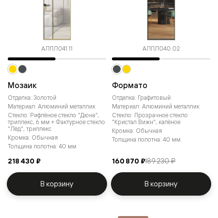
АЛПЛ041.11
АЛПЛ040.02
Мозаик
Формато
Отделка: Золотой
Отделка: Графитовый
Материал: Алюминий металлик
Материал: Алюминий металлик
Стекло: Рифлёное стекло "Дюна",
Стекло: Прозрачное стекло
триплекс, 6 мм + Фактурное стекло
"Кристал Вижн", калёное
"Лёд", триплекс
Кромка: Обычная
Кромка: Обычная
Толщина полотна: 40 мм
Толщина полотна: 40 мм
218 430 ₽
160 870 ₽
189 230 ₽
В корзину
В корзину