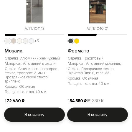
АЛПЛ041.13
АЛПЛ040.01
+9
Мозаик
Формато
Отделка: Алюминий жемчужный
Отделка: Графитовый
Материал: Алюминий в эмали
Материал: Алюминий металлик
Стекло: Сатинированное серое
Стекло: Прозрачное стекло
стекло, триплекс, 6 мм +
"Кристал Вижн", калёное
Прозрачное серое стекло,
Кромка: Обычная
триплекс
Толщина полотна: 40 мм
Кромка: Обычная
Толщина полотна: 40 мм
172 630 ₽
154 550 ₽
181 330 ₽
В корзину
В корзину