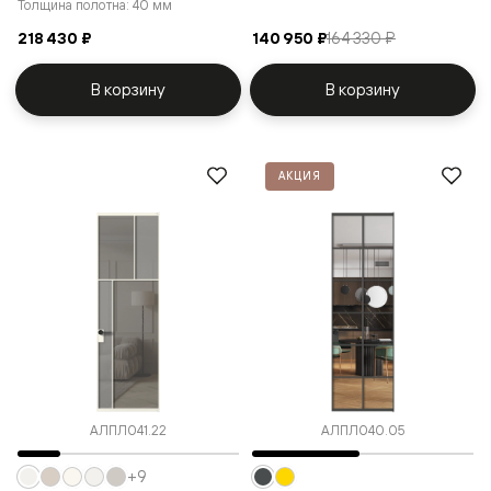
Толщина полотна: 40 мм
218 430 ₽
140 950 ₽
164 330 ₽
В корзину
В корзину
АКЦИЯ
АЛПЛ041.22
АЛПЛ040.05
+9