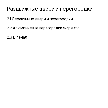
—
Раздвижные двери и перегородки
е
ный
2.1 Деревянные двери и перегородки
м —
2.2 Алюминиевые перегородки Формато
2.3 В пенал
я
одки