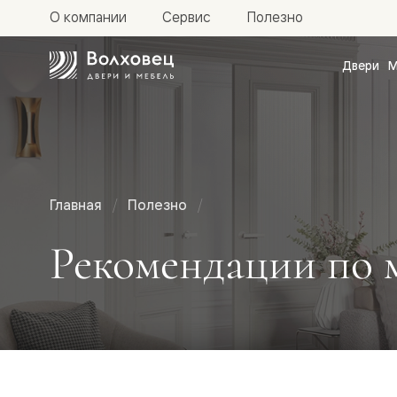
О компании
Сервис
Полезно
Двери
М
Межкомн
двери
Доступн
и практи
Фридом
Центро
Галант
Нео
Главная
Полезно
Планум
Секрето
Рекомендации по 
-
скрытые
двери
Фрезеро
двери
в
эмали
Прайм
Маскот
Эссе