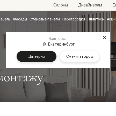
Е
Салоны
Дизайнерам
ебель
Фасады
Стеновые панели
Перегородки
Плинтусы
Акци
атные
ые
Ваш город
чные
Екатеринбург
Да, верно
Сменить город
монтажу
ванные