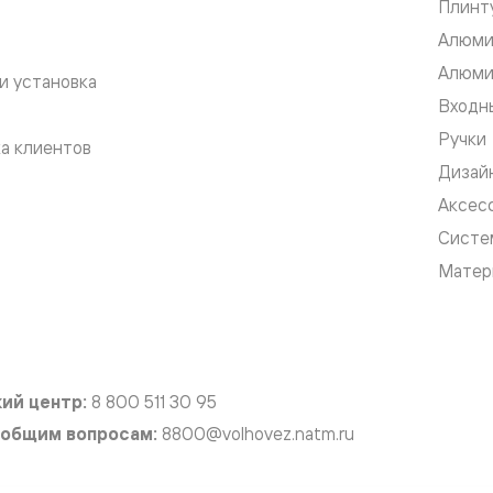
Плинт
Алюми
евые
Алюми
и установка
Входны
евые
Ручки
а клиентов
ные
Дизай
Аксес
Систе
ский
Матер
бную
ий центр:
8 800 511 30 95
 общим вопросам:
8800@volhovez.natm.ru