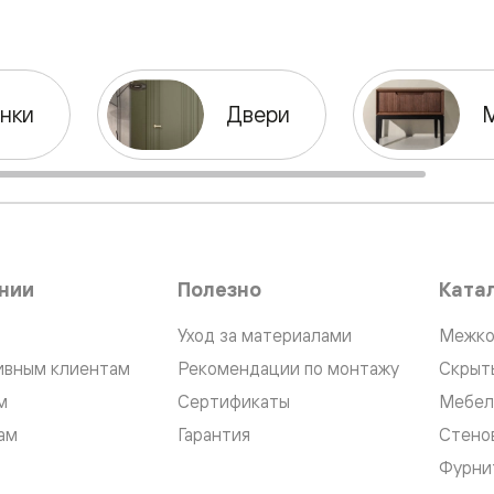
нки
Двери
нный
нии
Полезно
Ката
Уход за материалами
Межко
ивным клиентам
Рекомендации по монтажу
Скрыт
м
ые
м
Сертификаты
Мебел
ам
Гарантия
Стено
Фурни