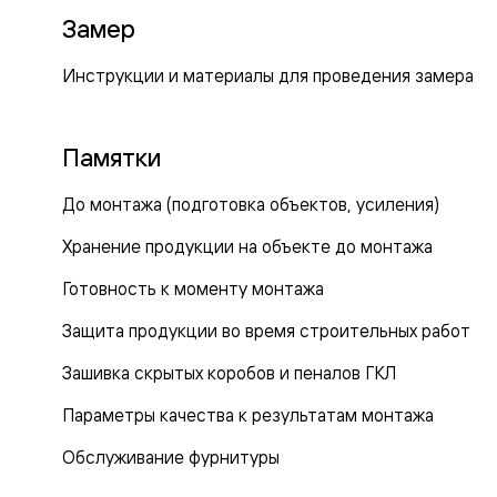
Рокка
Замер
Фрэйм
Альба
Дюна
Инструкции и материалы для проведения замера
Париж
Нео
Классик
Памятки
Линия
Гладкие
и
До монтажа (подготовка объектов, усиления)
скрытые
Планум
Хранение продукции на объекте до монтажа
Про —
алюмини
Готовность к моменту монтажа
кромка
Планум
Защита продукции во время строительных работ
Секрето
-
Зашивка скрытых коробов и пеналов ГКЛ
скрытые
двери
Дизайнер
Параметры качества к результатам монтажа
Селект —
фрезеро
Обслуживание фурнитуры
по
шпону