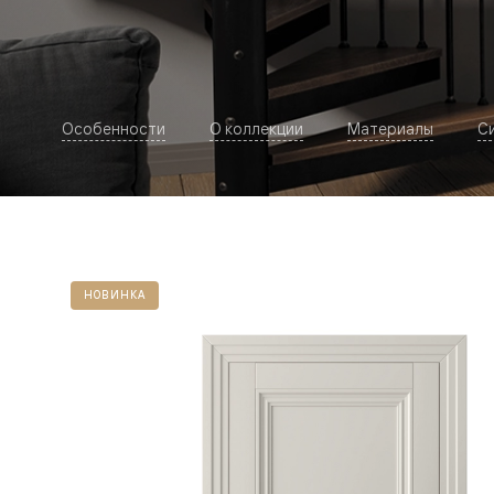
Рокка
Фрэйм
Альба
Дюна
Париж
Нео
Особенности
О коллекции
Материалы
С
Классик
Линия
Гладкие
и
скрытые
Планум
Про —
алюмини
кромка
НОВИНКА
Планум
Секрето
-
скрытые
двери
Дизайнер
Селект —
фрезеро
по
шпону