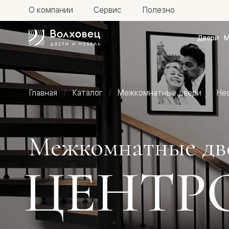
О компании
Сервис
Полезно
Двери
М
Межкомн
двери
Доступн
и практи
Фридом
Главная
Каталог
Межкомнатные двери
Не
Центро
Галант
Нео
Планум
Секрето
Межкомнатные дв
-
скрытые
двери
ЦЕНТР
Фрезеро
двери
в
эмали
Прайм
Маскот
Эссе