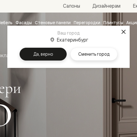
Е
Салоны
Дизайнерам
ебель
Фасады
Стеновые панели
Перегородки
Плинтусы
Акци
атные
Ваш город
Екатеринбург
ые
чные
Да, верно
Сменить город
оклассика
Межкомнатные двери Центро
ери
О
ванные