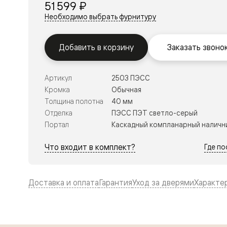
51 599 ₽
Перегор
Необходимо выбрать фурнитуру
Мозаик
Неокласс
Прайм
Фрэйм
Добавить в корзину
Заказать звоно
Альба
Дюна
Рокка
Артикул
2503 ПЭСС
Антик
Кромка
Обычная
Нео
Париж
Толщина полотна
40 мм
Центро
Отделка
ПЭСС ПЭТ светло-серый
Шарм
Портал
Каскадный компланарный наличн
Нео
Классик
Галант
Что входит в комплект?
Где п
Эго
Классика
Маскот
Эссе
Доставка и оплата
Гарантия
Уход за дверями
Характе
Тоскана
Плано
Тоскана
Грильято