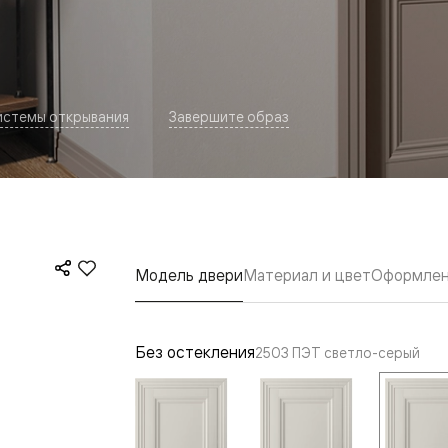
истемы открывания
Завершите образ
евая
Модель двери
Материал и цвет
Оформлен
Без остекления
2503 ПЭТ светло-серый
ские
вание