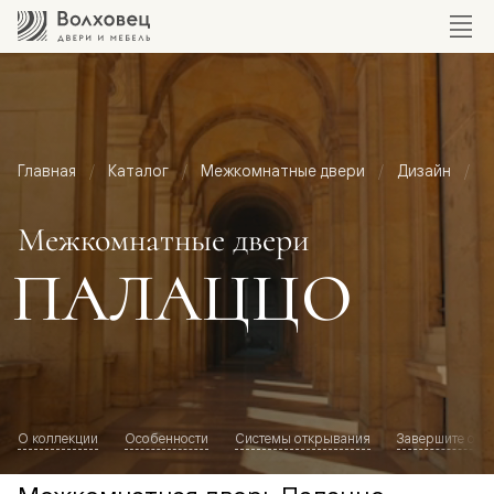
Главная
Каталог
Межкомнатные двери
Дизайн
М
Межкомнатные двери
ПАЛАЦЦО
О коллекции
Особенности
Системы открывания
Завершите обр