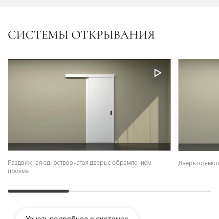
СИСТЕМЫ ОТКРЫВАНИЯ
Раздвижная одностворчатая дверь с обрамлением
Дверь прямог
проёма
Узнать подробнее о системах