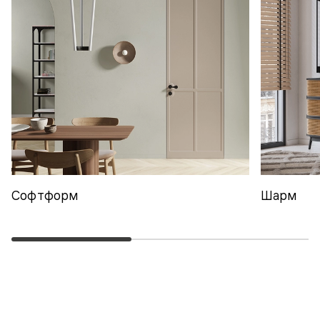
Софтформ
Шарм