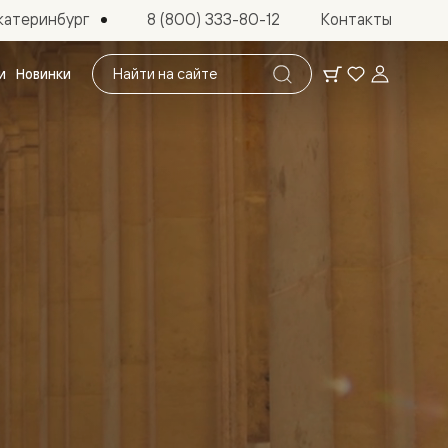
катеринбург
8 (800) 333-80-12
Контакты
Поиск
и
Новинки
по
сайту