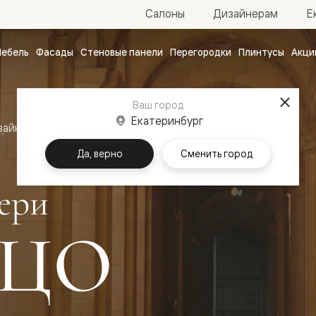
Е
Салоны
Дизайнерам
ебель
Фасады
Стеновые панели
Перегородки
Плинтусы
Акци
атные
ые
Ваш город
чные
Екатеринбург
зайн
Межкомнатные двери Палаццо
Да, верно
Сменить город
ери
ЦО
ванные