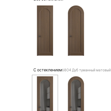
—
е
ный
м —
С остеклением
6804 Дуб туманный матовый 
я
одки