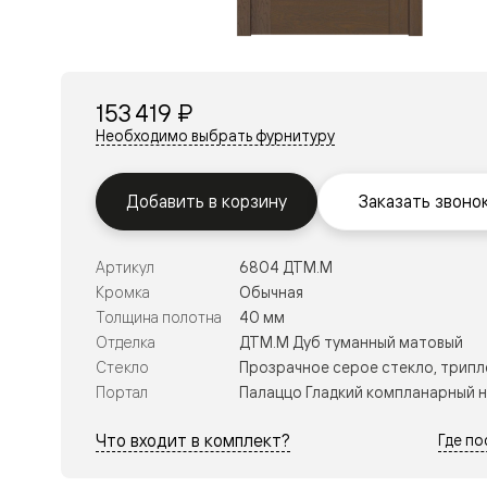
Перегор
Мозаик
Неокласс
Прайм
Фрэйм
153 419 ₽
Альба
Дюна
Необходимо выбрать фурнитуру
Рокка
Антик
Нео
Добавить в корзину
Заказать звоно
Париж
Центро
Шарм
Артикул
6804 ДТМ.М
Нео
Классик
Кромка
Обычная
Галант
Толщина полотна
40 мм
Эго
Отделка
ДТМ.М Дуб туманный матовый
Классика
Стекло
Прозрачное серое стекло, трипл
Маскот
Эссе
Портал
Палаццо Гладкий компланарный 
Тоскана
Плано
Что входит в комплект?
Где п
Тоскана
Грильято