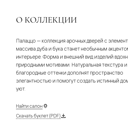
Планум
Цветные
Колор
Алюмини
О КОЛЛЕКЦИИ
Формато
Секрето
Алюмини
Мозаик
Палаццо — коллекция арочных дверей с элемен
Поворот
двери
массива дуба и бука станет необычным акценто
Скрытые
интерьере. Форма и внешний вид изделий вдох
двери
Дизайнер
природными мотивами. Натуральная текстура и
шпон
благородные оттенки дополнят пространство
Со
стеклом
элегантностью и помогут создать истинный д
Высокие
уют.
двери
В
гардеро
В
Найти салон
гостиную
Двери
Скачать буклет (PDF)
в
тренде