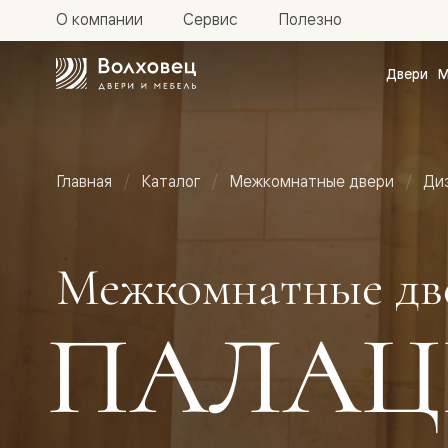
О компании
Сервис
Полезно
Двери
М
Межкомн
двери
Доступн
и практи
Фридом
Главная
Каталог
Межкомнатные двери
Ди
Центро
Галант
Нео
Планум
Секрето
Межкомнатные дв
-
скрытые
двери
ПАЛАЦ
Фрезеро
двери
в
эмали
Прайм
Маскот
Эссе