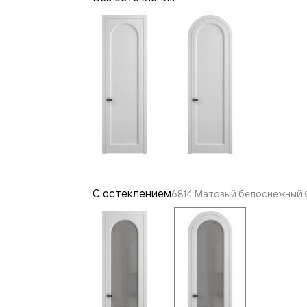
—
е
ный
м —
С остеклением
6814 Матовый белоснежный Ф
я
одки