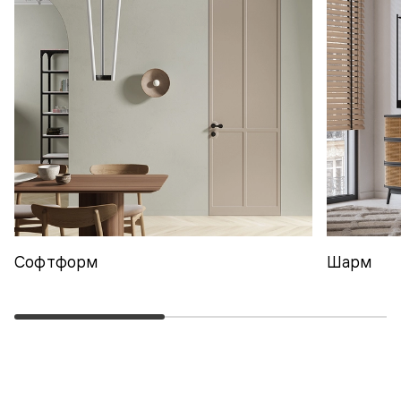
Софтформ
Шарм