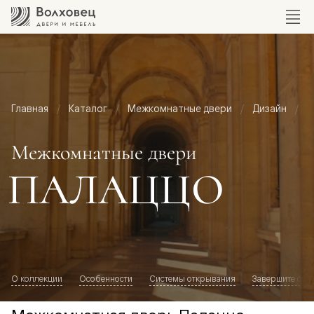
Главная
Каталог
Межкомнатные двери
Дизайн
М
Межкомнатные двери
ПАЛАЦЦО
О коллекции
Особенности
Системы открывания
Завершите обр