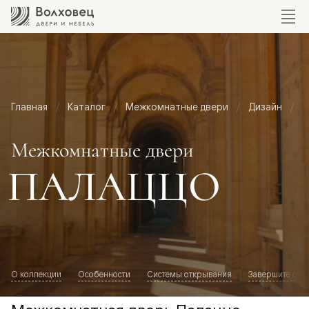
Главная
Каталог
Межкомнатные двери
Дизайн
М
Межкомнатные двери
ПАЛАЦЦО
О коллекции
Особенности
Системы открывания
Завершите обр