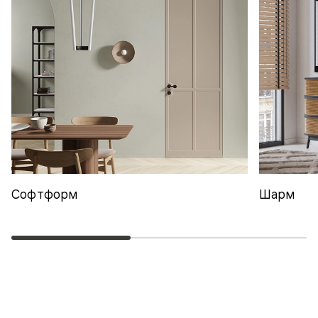
Софтформ
Шарм