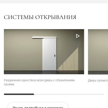
СИСТЕМЫ ОТКРЫВАНИЯ
Раздвижная одностворчатая дверь с обрамлением
Дверь прямог
проёма
Узнать подробнее о системах