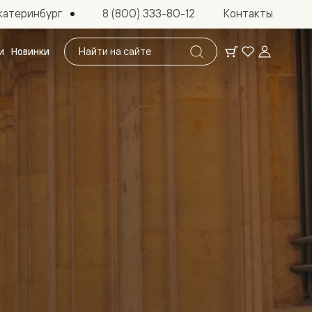
катеринбург
8 (800) 333-80-12
Контакты
Поиск
и
Новинки
по
сайту