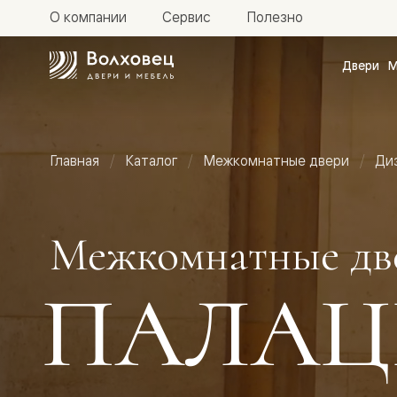
О компании
Сервис
Полезно
Двери
М
Межкомн
двери
Доступн
и практи
Фридом
Главная
Каталог
Межкомнатные двери
Ди
Центро
Галант
Нео
Планум
Секрето
Межкомнатные дв
-
скрытые
двери
ПАЛАЦ
Фрезеро
двери
в
эмали
Прайм
Маскот
Эссе