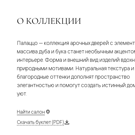
Планум
Цветные
Колор
Алюмини
О КОЛЛЕКЦИИ
Формато
Секрето
Алюмини
Мозаик
Палаццо — коллекция арочных дверей с элемен
Поворот
двери
массива дуба и бука станет необычным акценто
Скрытые
интерьере. Форма и внешний вид изделий вдох
двери
Дизайнер
природными мотивами. Натуральная текстура и
шпон
благородные оттенки дополнят пространство
Со
стеклом
элегантностью и помогут создать истинный д
Высокие
уют.
двери
В
гардеро
В
Найти салон
гостиную
Двери
Скачать буклет (PDF)
в
тренде