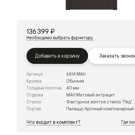
Перегор
Мозаик
Неокласс
Прайм
Фрэйм
136 399 ₽
Альба
Дюна
Необходимо выбрать фурнитуру
Рокка
Антик
Нео
Добавить в корзину
Заказать звоно
Париж
Центро
Шарм
Артикул
6814 МАН
Нео
Классик
Кромка
Обычная
Галант
Толщина полотна
40 мм
Эго
Отделка
МАН Матовый антрацит
Классика
Стекло
Фактурное жёлтое стекло "Лёд",
Маскот
Эссе
Портал
Палаццо Арочный компланарный 
Тоскана
Плано
Что входит в комплект?
Где п
Тоскана
Грильято