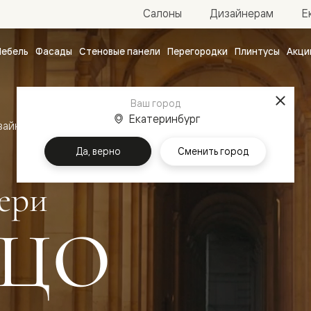
Е
Салоны
Дизайнерам
ебель
Фасады
Стеновые панели
Перегородки
Плинтусы
Акци
атные
ые
Ваш город
чные
Екатеринбург
зайн
Межкомнатные двери Палаццо
Да, верно
Сменить город
ери
ЦО
ванные