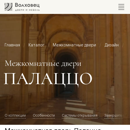
Главная
Каталог
Межкомнатные двери
Дизайн
М
Межкомнатные двери
ПАЛАЦЦО
О коллекции
Особенности
Системы открывания
Завершите обр