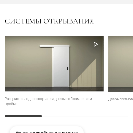
СИСТЕМЫ ОТКРЫВАНИЯ
Раздвижная одностворчатая дверь с обрамлением
Дверь прямог
проёма
Узнать подробнее о системах