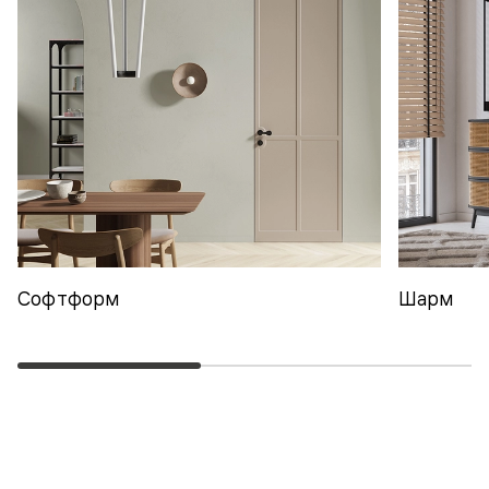
Софтформ
Шарм