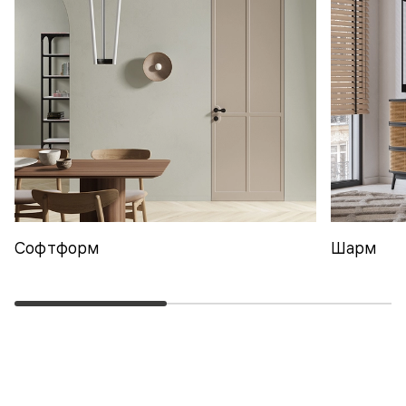
Софтформ
Шарм