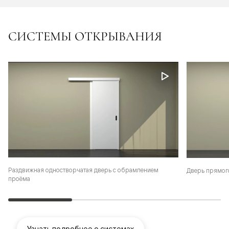
СИСТЕМЫ ОТКРЫВАНИЯ
Раздвижная одностворчатая дверь с обрамлением
Дверь прямог
проёма
Узнать подробнее о системах