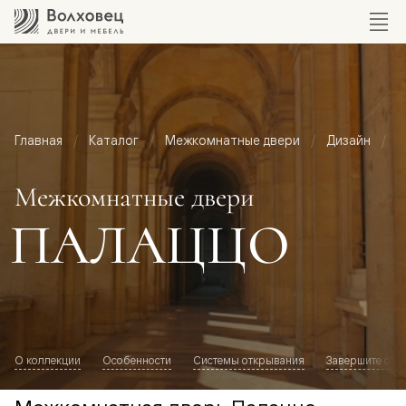
Главная
Каталог
Межкомнатные двери
Дизайн
М
Межкомнатные двери
ПАЛАЦЦО
О коллекции
Особенности
Системы открывания
Завершите обр