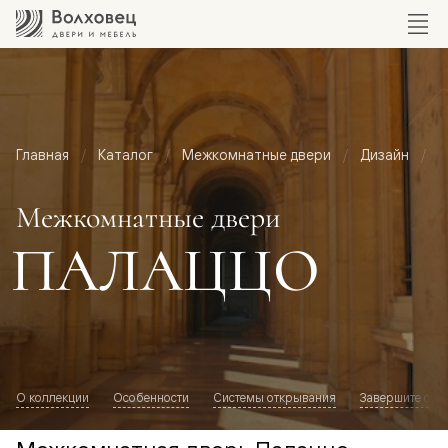
Главная
Каталог
Межкомнатные двери
Дизайн
М
Межкомнатные двери
ПАЛАЦЦО
О коллекции
Особенности
Системы открывания
Завершите обр