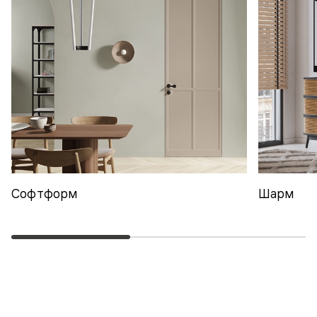
Софтформ
Шарм