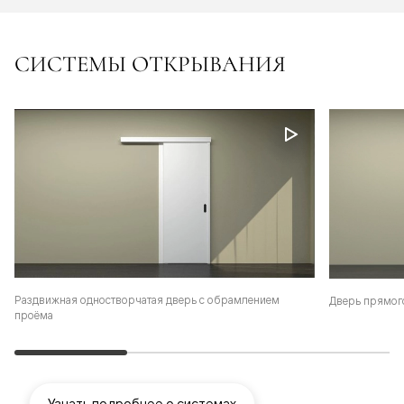
СИСТЕМЫ ОТКРЫВАНИЯ
Раздвижная одностворчатая дверь с обрамлением
Дверь прямог
проёма
Узнать подробнее о системах